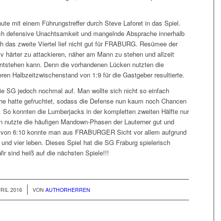
nute mit einem Führungstreffer durch Steve Laforet in das Spiel.
rch defensive Unachtsamkeit und mangelnde Absprache innerhalb
ch das zweite Viertel lief nicht gut für FRABURG. Resümee der
v härter zu attackieren, näher am Mann zu stehen und allzeit
 entstehen kann. Denn die vorhandenen Lücken nutzten die
ren Halbzeitzwischenstand von 1:9 für die Gastgeber resultierte.
 die SG jedoch nochmal auf. Man wollte sich nicht so einfach
he hatte gefruchtet, sodass die Defense nun kaum noch Chancen
. So konnten die Lumberjacks in der kompletten zweiten Hälfte nur
en nutzte die häufigen Mandown-Phasen der Lauterner gut und
nd von 6:10 konnte man aus FRABURGER Sicht vor allem aufgrund
i und vier leben. Dieses Spiel hat die SG Fraburg spielerisch
sind heiß auf die nächsten Spiele!!!
PRIL 2016
VON
AUTHORHERREN