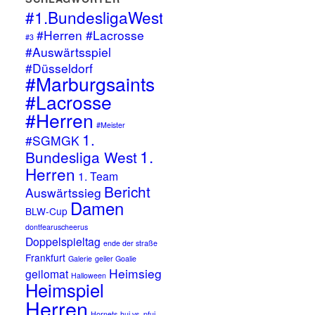
#1.BundesligaWest
#Herren #Lacrosse
#3
#Auswärtsspiel
#Düsseldorf
#Marburgsaints
#Lacrosse
#Herren
#Meister
1.
#SGMGK
1.
Bundesliga West
Herren
1. Team
Bericht
Auswärtssieg
Damen
BLW-Cup
dontfearuscheerus
Doppelspieltag
ende der straße
Frankfurt
Galerie
geiler Goalie
Heimsieg
geilomat
Halloween
Heimspiel
Herren
Hornets
hui vs. pfui