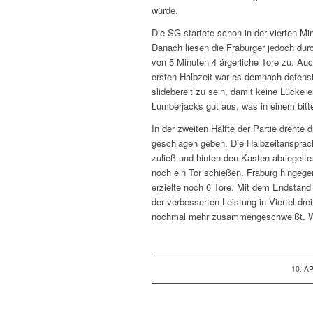
würde.
Die SG startete schon in der vierten Mi
Danach liesen die Fraburger jedoch du
von 5 Minuten 4 ärgerliche Tore zu. Au
ersten Halbzeit war es demnach defensi
slidebereit zu sein, damit keine Lücke
Lumberjacks gut aus, was in einem bitte
In der zweiten Hälfte der Partie drehte
geschlagen geben. Die Halbzeitansprac
zuließ und hinten den Kasten abriegelte
noch ein Tor schießen. Fraburg hingeg
erzielte noch 6 Tore. Mit dem Endsta
der verbesserten Leistung in Viertel dre
nochmal mehr zusammengeschweißt. Wir 
/
10. A