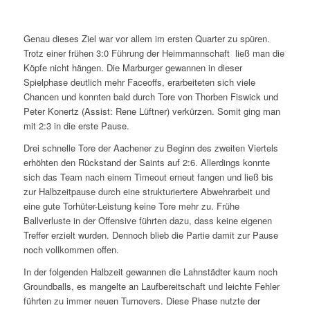
Genau dieses Ziel war vor allem im ersten Quarter zu spüren.
Trotz einer frühen 3:0 Führung der Heimmannschaft ließ man die
Köpfe nicht hängen. Die Marburger gewannen in dieser
Spielphase deutlich mehr Faceoffs, erarbeiteten sich viele
Chancen und konnten bald durch Tore von Thorben Fiswick und
Peter Konertz (Assist: Rene Lüftner) verkürzen. Somit ging man
mit 2:3 in die erste Pause.
Drei schnelle Tore der Aachener zu Beginn des zweiten Viertels
erhöhten den Rückstand der Saints auf 2:6. Allerdings konnte
sich das Team nach einem Timeout erneut fangen und ließ bis
zur Halbzeitpause durch eine strukturiertere Abwehrarbeit und
eine gute Torhüter-Leistung keine Tore mehr zu. Frühe
Ballverluste in der Offensive führten dazu, dass keine eigenen
Treffer erzielt wurden. Dennoch blieb die Partie damit zur Pause
noch vollkommen offen.
In der folgenden Halbzeit gewannen die Lahnstädter kaum noch
Groundballs, es mangelte an Laufbereitschaft und leichte Fehler
führten zu immer neuen Turnovers. Diese Phase nutzte der