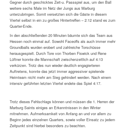
Gegner durch geschicktes Zeit-u. Passspiel aus, um den Ball
weitere sechs Male im Netz der Jungs aus Marburg
unterzubringen. Somit versetzten sich die Gäste in diesem
Viertel selbst in ein zu großes Hintertreffen – 2:12 stand es zum
Quarter-Ende.
In den abschließenden 20 Minuten bäumte sich das Team aus
Hessen noch einmal auf. Sowohl Faceoffs als auch immer mehr
Groundballs wurden erobert und zahlreiche Torschüsse
herausgespielt. Durch Tore von Thorben Fiswick und Rene
Lüftner konnte die Mannschaft zwischenzeitlich auf 4:13
verkürzen. Trotz des nun wieder deutlich engagierteren
Auftretens, konnte das jetzt immer aggressiver spielende
Heimteam nicht mehr am Sieg gehindert werden. Nach einem
intensiv geführten letzten Viertel endete das Spiel 4:17.
Trotz dieses Fehlschlags können und müssen die 1. Herren der
Marburg Saints einiges an Erkenntnissen in den Winter
mitnehmen. Aufmerksamkeit von Anfang an und vor allem zu
Beginn jedes einzelnen Quarters, sowie voller Einsatz zu jedem
Zeitpunkt sind hierbei besonders zu beachten.