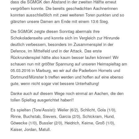
dass die SGMGK den Abstand in der zweiten Hälfte erneut
vergrößern konnte. Die bereits geschwächten Aachnerinnen
konnten ausschließlich mit zwei weiteren Toren punkten und so
glänzten unsere Damen am Ende mit einem 13:6 Sieg.
Die SGMGK zeigte diesen Sonntag abermals ihre
Schokoladenseite und konnte sich im Vergleich zur Hinrunde
deutlich verbessern, besonders im Zusammenspiel in der
Defence, im Mittelfeld und in der Attack. Das erste
Rückrundenspiel hätte also kaum besser laufen können! Wir
schauen nun mit größter Spannung auf unseren Heimspieltag am
05.03.2016 in Marburg, wo wir auf die Paderborn Hornets und
Dortmund/Münster b treffen werden und hoffen auf eine ebenso
gute, wenn nicht sogar viel bessere Unterhaltung!
Danke auch auf diesem Wege noch einmal an Aachen, die den
tollen Spieltag ausgerichtet haben!!
Es spielten (Tore/Assist): Weiler (6/2), Schlicht, Gola (1/0),
Rinne, Buchstab, Sievers, Garcia (2/0), Schickram, Hund,
Göwecke (1/0), Bussler (2/0), Heidrich, Keime, Groß (1/0),
Kaiser, Jordan, Matull.