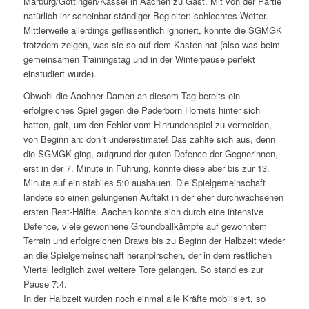
Marburg/Göttingen/Kassel in Aachen zu Gast. Mit von der Partie
natürlich ihr scheinbar ständiger Begleiter: schlechtes Wetter.
Mittlerweile allerdings geflissentlich ignoriert, konnte die SGMGK
trotzdem zeigen, was sie so auf dem Kasten hat (also was beim
gemeinsamen Trainingstag und in der Winterpause perfekt
einstudiert wurde).
Obwohl die Aachner Damen an diesem Tag bereits ein
erfolgreiches Spiel gegen die Paderborn Hornets hinter sich
hatten, galt, um den Fehler vom Hinrundenspiel zu vermeiden,
von Beginn an: don´t underestimate! Das zahlte sich aus, denn
die SGMGK ging, aufgrund der guten Defence der Gegnerinnen,
erst in der 7. Minute in Führung, konnte diese aber bis zur 13.
Minute auf ein stabiles 5:0 ausbauen. Die Spielgemeinschaft
landete so einen gelungenen Auftakt in der eher durchwachsenen
ersten Rest-Hälfte. Aachen konnte sich durch eine intensive
Defence, viele gewonnene Groundballkämpfe auf gewohntem
Terrain und erfolgreichen Draws bis zu Beginn der Halbzeit wieder
an die Spielgemeinschaft heranpirschen, der in dem restlichen
Viertel lediglich zwei weitere Tore gelangen. So stand es zur
Pause 7:4.
In der Halbzeit wurden noch einmal alle Kräfte mobilisiert, so