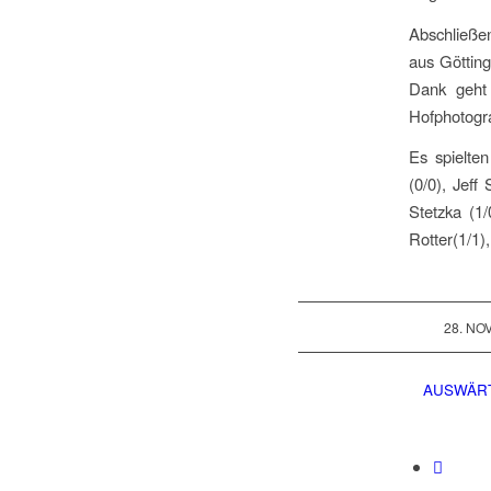
Abschließe
aus Götting
Dank geht 
Hofphotog
Es spielten
(0/0), Jeff
Stetzka (1/
Rotter(1/1)
28. NO
AUSWÄR