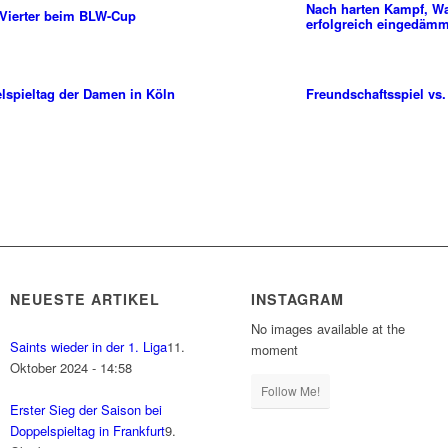
Nach harten Kampf, W
 Vierter beim BLW-Cup
erfolgreich eingedämm
elspieltag der Damen in Köln
Freundschaftsspiel vs.
NEUESTE ARTIKEL
INSTAGRAM
No images available at the
Saints wieder in der 1. Liga
11.
moment
Oktober 2024 - 14:58
Follow Me!
Erster Sieg der Saison bei
Doppelspieltag in Frankfurt
9.