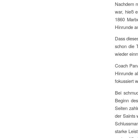
Nachdem ma
war, hieß 
1860 Marbu
Hinrunde an
Dass dieses
schon die T
wieder einm
Coach Panag
Hinrunde a
fokussiert 
Bei schmud
Beginn des
Seiten zahl
der Saints 
Schlussmann
starke Lei