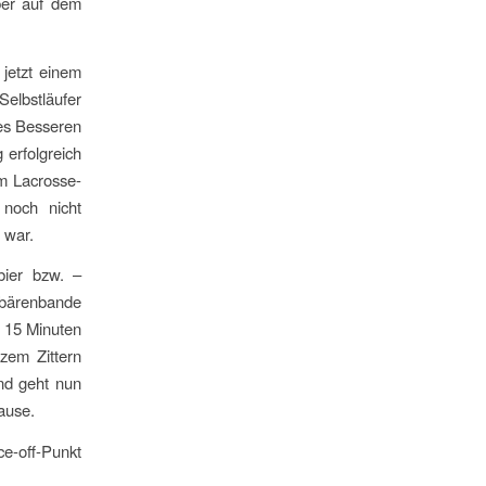
eber auf dem
jetzt einem
Selbstläufer
nes Besseren
erfolgreich
em Lacrosse-
 noch nicht
 war.
bier bzw. –
hbärenbande
a 15 Minuten
zem Zittern
nd geht nun
ause.
e-off-Punkt