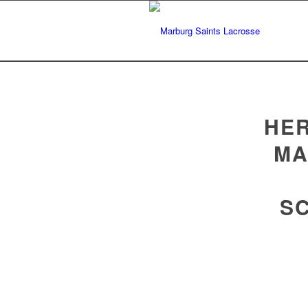
HER
MA
SC