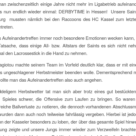
n zwischenzeitlich einige Jahre nicht mehr im Ligabetrieb aufeinan
es nun endlich wieder einmal: DERBYTIME in Hessen! Unsere Sai
rg mussten nämlich bei den Raccoons des HC Kassel zum letzte
treten.
 Aufeinandertreffen immer noch besondere Emotionen wecken kann, z
atsache, dass einige All- bzw. Altstars der Saints es sich nicht ne
al den Lacrossestick in die Hand zu nehmen.
iotou machte seinem Team im Vorfeld deutlich klar, dass er mit ei
ls ungeschlagener Herbstmeister beenden wolle. Dementsprechend mo
wollte man das Aufeinandertreffen also auch angehen.
deligem Herbstwetter tat man sich aber trotz eines gut bestückte
 Spieles schwer, die Offensive zum Laufen zu bringen. So waren
reiche Ballverluste zu notieren, die dennoch vorhandenen Abschlussm
wurden dann auch noch teilweise fahrlässig vergeben. Hierbei ist jed
 der Kasseler besonders zu loben, der über das gesamte Spiel hinw
stung zeigte und unsere Jungs immer wieder zum Verzweifeln bracht