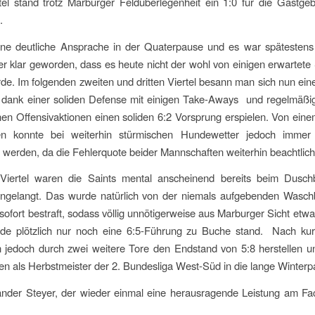
tel stand trotz Marburger Feldüberlegenheit ein 1:0 für die Gastg
.
eine deutliche Ansprache in der Quaterpause und es war spätestens 
er klar geworden, dass es heute nicht der wohl von einigen erwartete 
e. Im folgenden zweiten und dritten Viertel besann man sich nun ei
 dank einer soliden Defense mit einigen Take-Aways und regelmäßig 
en Offensivaktionen einen soliden 6:2 Vorsprung erspielen. Von ein
en konnte bei weiterhin stürmischen Hundewetter jedoch immer
werden, da die Fehlerquote beider Mannschaften weiterhin beachtlich
 Viertel waren die Saints mental anscheinend bereits beim Dusch
ngelangt. Das wurde natürlich von der niemals aufgebenden Wasc
sofort bestraft, sodass völlig unnötigerweise aus Marburger Sicht etw
nde plötzlich nur noch eine 6:5-Führung zu Buche stand. Nach kur
 jedoch durch zwei weitere Tore den Endstand von 5:8 herstellen u
n als Herbstmeister der 2. Bundesliga West-Süd in die lange Winterp
nder Steyer, der wieder einmal eine herausragende Leistung am Fac