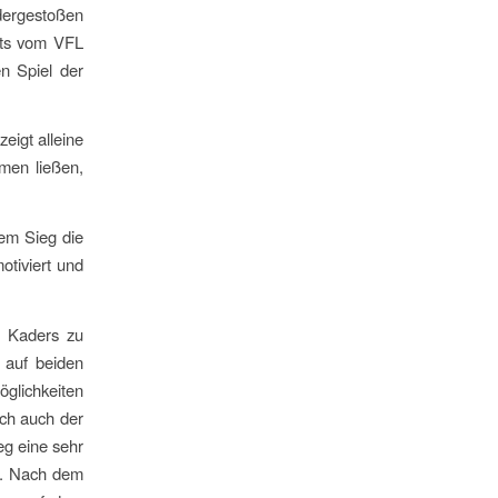
dergestoßen
nts vom VFL
n Spiel der
eigt alleine
hmen ließen,
nem Sieg die
tiviert und
n Kaders zu
 auf beiden
öglichkeiten
och auch der
eg eine sehr
e. Nach dem