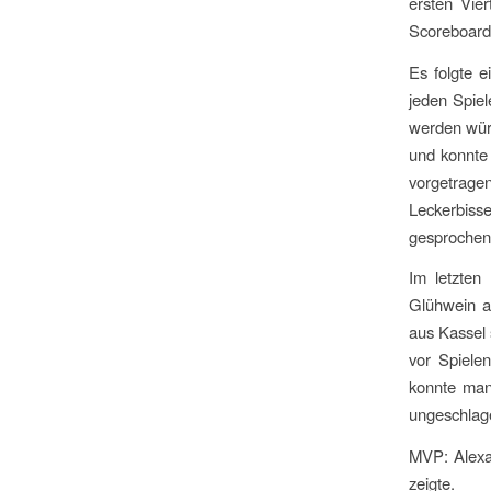
ersten Vier
Scoreboard
Es folgte 
jeden Spiel
werden würd
und konnte
vorgetragen
Leckerbiss
gesprochen 
Im letzten
Glühwein a
aus Kassel 
vor Spiele
konnte man
ungeschlage
MVP: Alexa
zeigte.