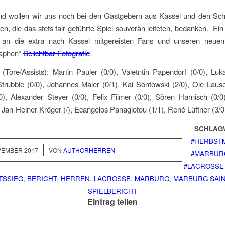
nd wollen wir uns noch bei den Gastgebern aus Kassel und den Schi
en, die das stets fair geführte Spiel souverän leiteten, bedanken. Ei
an die extra nach Kassel mitgereisten Fans und unseren neue
raphen“
Belichtbar Fotografie
.
 (Tore/Assists): Martin Pauler (0/0), Valetntin Papendorf (0/0), Luk
 Strubble (0/0), Johannes Maier (0/1), Kai Sontowski (2/0), Ole Lause
0), Alexander Steyer (0/0), Felix Filmer (0/0), Sören Harnisch (0/
, Jan-Heiner Kröger (/), Ecangelos Panagiotou (1/1), René Lüftner (3/0
SCHLAG
#HERBST
/
VEMBER 2017
VON
AUTHORHERREN
#MARBUR
#LACROSSE
TSSIEG
,
BERICHT
,
HERREN
,
LACROSSE
,
MARBURG
,
MARBURG SAI
SPIELBERICHT
Eintrag teilen