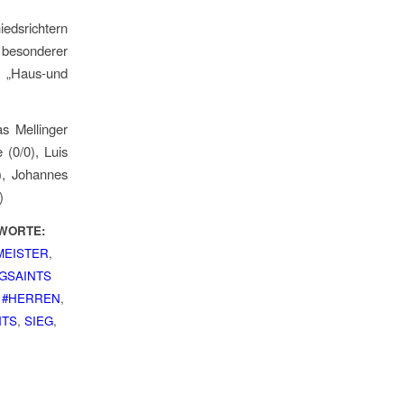
edsrichtern
n besonderer
n „Haus-und
as Mellinger
 (0/0), Luis
0), Johannes
)
WORTE:
MEISTER
,
GSAINTS
 #HERREN
,
NTS
,
SIEG
,