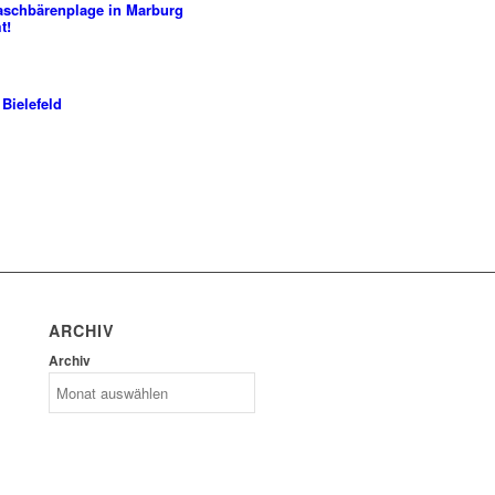
aschbärenplage in Marburg
t!
 Bielefeld
ARCHIV
Archiv