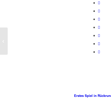
Feucht fröhlicher Krimi
an der Lahn
Erstes Spiel in Rückru